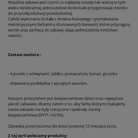
Wspólna zabawa jest czymś co najlepiej rozwija tak ważną w tym
wieku wyobraźnię, jednocześnie doskonale przygotowuje dziecko
do przyszłej edukacji przedszkolnej.
Całość wykonana została z drewna bukowego i pomalowana
nietoksycznymi farbami o stonowanych barwach, które przyciągną
wzrok oraz zachęcą do zabawy dając jednocześnie mnóstwo
radości.
Zestaw zawiera :
- 4 puzzle z uchwytami : jabłko, pomarańcza, banan, gruszka
- drewniana podkładka z wyciętym wzorem.
Naszym priorytetem jest bezpieczeństwo dzieci oraz najwyższa
jakość zabawek, dbamy zatem o to, aby farby którymi malujemy
nasze zabawki nie były toksyczne i spełniały normy
bezpieczeństwa (EN71 i ASTM).
Zabawka przeznaczona dla dzieci powyżej 12 miesiąca życia.
Z tej serii polecamy produkty: