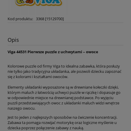
Kod produktu:
3368 [15129700]
Opis
Viga 44531 Pierwsze puzzle z uchwytami – owoce
Kolorowe puzzle od firmy Viga to idealna zabawka, która posłuży
nie tylko jako tradycyjna układanka, ale pozwoli dziecku zapoznać
się z kolorami i kształtami owoców.
Elementy układanki wyposażone są w drewniane kołeczki dzięki,
którym maluch z łatwością uchwyci puzzle w rączkę i dopasuje go
w odpowiednie miejsce na drewnianej podstawce. Po wyjęciu
puzzli przedstawiających owoc z układanki maluch widzi wnętrze
naszego owocu.
Jest to jeden z najlepszych sposobów na ćwiczenie koncentracji.
Zabawa ta pomaga rozwijać motorykę oraz logiczne myślenie u
dziecka poprzez połączenie zabawy z nauką.