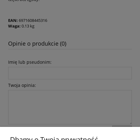
EAN:
6971608445316
Waga:
0.13 kg
Opinie o produkcie (0)
Imię lub pseudonim:
Twoja opinia:
wyślij
Dbamy o Twoją prywatność