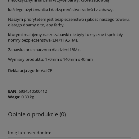
nietoksycznymi farbami w żywe barwy, które zadowolą
każdego użytkownika i dadzą mnóstwo radości z zabawy.
Naszym priorytetem jest bezpieczeństwo i jakość naszego towaru,
dlatego dbamy o to, aby farby,
którymi malujemy nasze zabawki nie były toksyczne i spełniały
normy bezpieczeństwa (EN71 i ASTM).
Zabawka przeznaczona dla dzieci 18M+.
Wymiary produktu: 170mm x 140mm x 40mm
Deklaracja zgodności CE
EAN:
6934510500412
Waga:
0.33 kg
Opinie o produkcie (0)
Imię lub pseudonim: