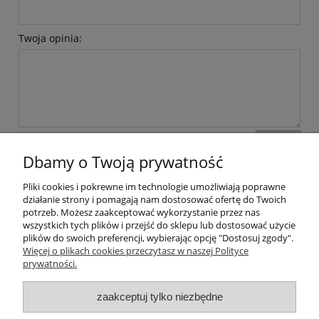
Twoja opinia:
wyślij
Dbamy o Twoją prywatność
Pliki cookies i pokrewne im technologie umożliwiają poprawne
Pomoc
działanie strony i pomagają nam dostosować ofertę do Twoich
potrzeb. Możesz zaakceptować wykorzystanie przez nas
wszystkich tych plików i przejść do sklepu lub dostosować użycie
Dostawa
plików do swoich preferencji, wybierając opcję "Dostosuj zgody".
Więcej o plikach cookies przeczytasz w naszej Polityce
prywatności.
Moje konto
zaakceptuj tylko niezbędne
Gwarancja i zwroty