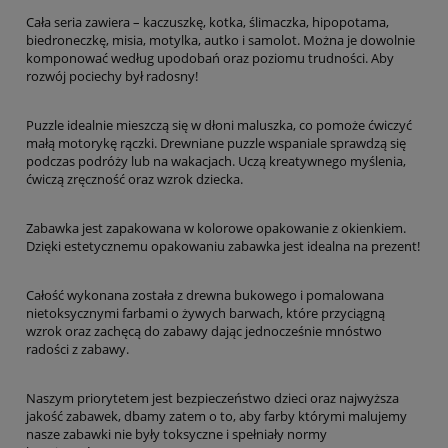
Cała seria zawiera – kaczuszkę, kotka, ślimaczka, hipopotama,
biedroneczkę, misia, motylka, autko i samolot. Można je dowolnie
komponować według upodobań oraz poziomu trudności. Aby
rozwój pociechy był radosny!
Puzzle idealnie mieszczą się w dłoni maluszka, co pomoże ćwiczyć
małą motorykę rączki. Drewniane puzzle wspaniale sprawdzą się
podczas podróży lub na wakacjach. Uczą kreatywnego myślenia,
ćwiczą zręczność oraz wzrok dziecka.
Zabawka jest zapakowana w kolorowe opakowanie z okienkiem.
Dzięki estetycznemu opakowaniu zabawka jest idealna na prezent!
Całość wykonana została z drewna bukowego i pomalowana
nietoksycznymi farbami o żywych barwach, które przyciągną
wzrok oraz zachęcą do zabawy dając jednocześnie mnóstwo
radości z zabawy.
Naszym priorytetem jest bezpieczeństwo dzieci oraz najwyższa
jakość zabawek, dbamy zatem o to, aby farby którymi malujemy
nasze zabawki nie były toksyczne i spełniały normy