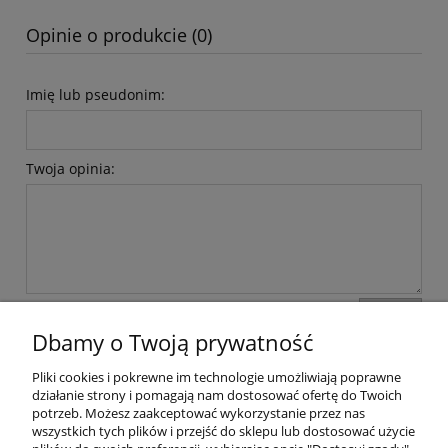
Opinie o produkcie (0)
Imię lub pseudonim:
Twoja opinia:
wyślij
Dbamy o Twoją prywatność
Pliki cookies i pokrewne im technologie umożliwiają poprawne
Pomoc
działanie strony i pomagają nam dostosować ofertę do Twoich
potrzeb. Możesz zaakceptować wykorzystanie przez nas
wszystkich tych plików i przejść do sklepu lub dostosować użycie
Dostawa