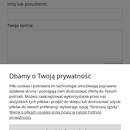
Imię lub pseudonim:
Twoja opinia:
wyślij
Dbamy o Twoją prywatność
Pliki cookies i pokrewne im technologie umożliwiają poprawne
Pomoc
działanie strony i pomagają nam dostosować ofertę do Twoich
potrzeb. Możesz zaakceptować wykorzystanie przez nas
wszystkich tych plików i przejść do sklepu lub dostosować użycie
Dostawa
plików do swoich preferencji, wybierając opcję "Dostosuj zgody".
Więcej o plikach cookies przeczytasz w naszej Polityce
prywatności.
Moje konto