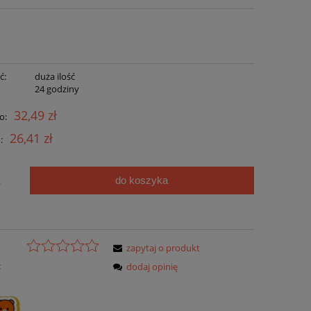
ć:
duża ilość
:
24 godziny
32,49 zł
o:
26,41 zł
:
do koszyka
.
zapytaj o produkt
:
dodaj opinię