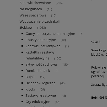
Zabawki drewniane
(216)
Na biegunach
(15)
Węże spacerowe
(15)
Wyposażenie przedszkoli i
żłobków
(1033)
Gumy sensoryczne animacyjne
(6)
Chusty animacyjne
(18)
Opis
Zabawki interaktywne
(1)
Szeroka ga
Kształtki i zestawy
klocków… Z
rehabilitacyjne
(155)
aktywność ruchowa
(459)
Pojawił si
Domki dla lalek
(0)
ugasić każd
pożarnej.
Bujaki
(17)
Układanki logiczne
(40)
Zestaw figu
Klocki
(69)
Zestawy kreatywne
(48)
EAN:
6934
Gry edukacyjne
(46)