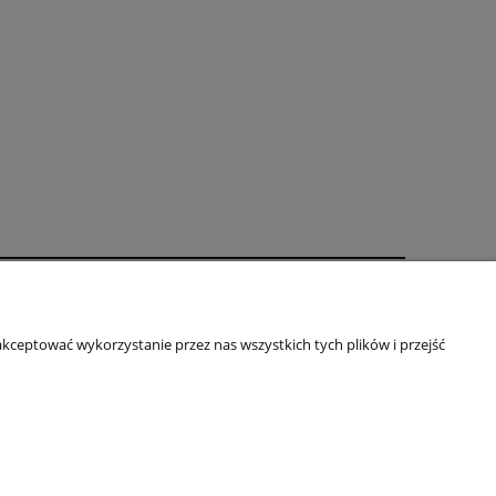
oty
O firmie
kceptować wykorzystanie przez nas wszystkich tych plików i przejść
Kontakt
je
Blog
Informacje o firmie
om
|
NIP:
616 104 99 31
|
REGON:
020738090