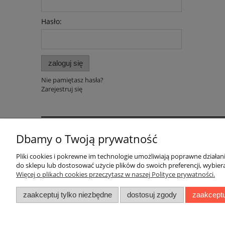
Hasło:
zaloguj się
Nie pamiętasz hasła?
Zarejestruj się
Dbamy o Twoją prywatność
Pomoc
Dostawa
Pliki cookies i pokrewne im technologie umożliwiają poprawne działa
Polityka prywatności
Faktury i paragony
do sklepu lub dostosować użycie plików do swoich preferencji, wybiera
Regulaminy
Koszty dostawy
Więcej o plikach cookies przeczytasz w naszej Polityce prywatności.
Czas realizacji zamów
zaakceptuj tylko niezbędne
dostosuj zgody
zaakceptu
Sposoby płatności
BOBONIERKA
|
ul. Sienkiewicza 11 F
|
59-8