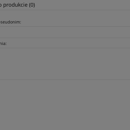
o produkcie (0)
pseudonim:
nia: