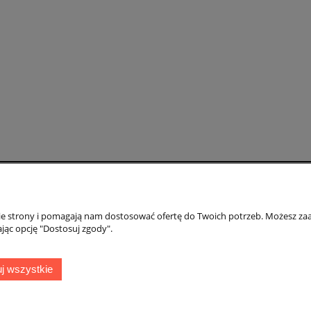
Moje konto
Gwarancja i zwr
nie strony i pomagają nam dostosować ofertę do Twoich potrzeb. Możesz zaa
Twoje zamówienia
Gwarancja
jąc opcję "Dostosuj zgody".
Ustawienia konta
Zwroty i reklamac
ień
Przechowalnia
j wszystkie
50 Świeradów Zdrój
|
TELEFON:
608 087 097
|
MAIL:
ifh.afirmacja@gmail.c