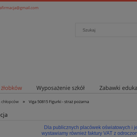
.afirmacja@gmail.com
i żłobków
Wyposażenie szkół
Zabawki eduka
»
a chłopców
Viga 50815 Figurki - straż pożarna
cja
Dla publicznych placówek oświatowych i 
wystawiamy również faktury VAT z odroczon