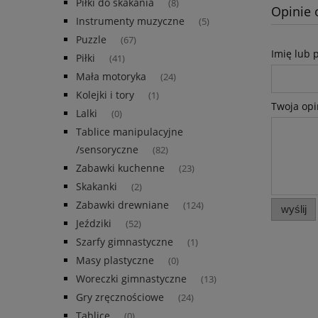
Piłki do skakania
(8)
Opinie 
Instrumenty muzyczne
(5)
Puzzle
(67)
Imię lub 
Piłki
(41)
Mała motoryka
(24)
Kolejki i tory
(1)
Twoja opi
Lalki
(0)
Tablice manipulacyjne
/sensoryczne
(82)
Zabawki kuchenne
(23)
Skakanki
(2)
Zabawki drewniane
(124)
wyślij
Jeździki
(52)
Szarfy gimnastyczne
(1)
Masy plastyczne
(0)
Woreczki gimnastyczne
(13)
Gry zręcznościowe
(24)
Tablice
(0)