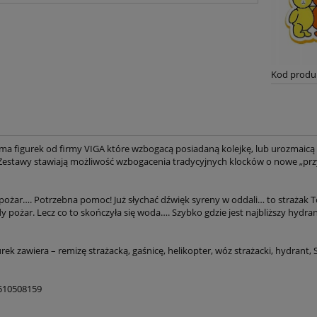
Kod produ
ma figurek od firmy VIGA które wzbogacą posiadaną kolejkę, lub urozmaicą
estawy stawiają możliwość wzbogacenia tradycyjnych klocków o nowe „prz
ę pożar…. Potrzebna pomoc! Już słychać dźwięk syreny w oddali… to strażak
y pożar. Lecz co to skończyła się woda…. Szybko gdzie jest najbliższy hydran
rek zawiera – remizę strażacką, gaśnicę, helikopter, wóz strażacki, hydrant, 
510508159