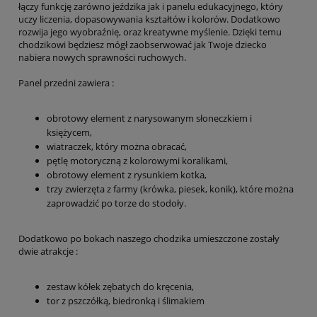
łączy funkcję zarówno jeździka jak i panelu edukacyjnego, który
uczy liczenia, dopasowywania kształtów i kolorów. Dodatkowo
rozwija jego wyobraźnię, oraz kreatywne myślenie. Dzięki temu
chodzikowi będziesz mógł zaobserwować jak Twoje dziecko
nabiera nowych sprawności ruchowych.
Panel przedni zawiera :
obrotowy element z narysowanym słoneczkiem i
księżycem,
wiatraczek, który można obracać,
pętlę motoryczną z kolorowymi koralikami,
obrotowy element z rysunkiem kotka,
trzy zwierzęta z farmy (krówka, piesek, konik), które można
zaprowadzić po torze do stodoły.
Dodatkowo po bokach naszego chodzika umieszczone zostały
dwie atrakcje :
zestaw kółek zębatych do kręcenia,
tor z pszczółką, biedronką i ślimakiem