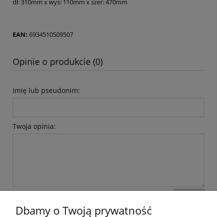
dł: 310mm x wys: 110mm x szer: 470mm
EAN:
6934510509507
Opinie o produkcie (0)
Imię lub pseudonim:
Twoja opinia:
wyślij
Dbamy o Twoją prywatność