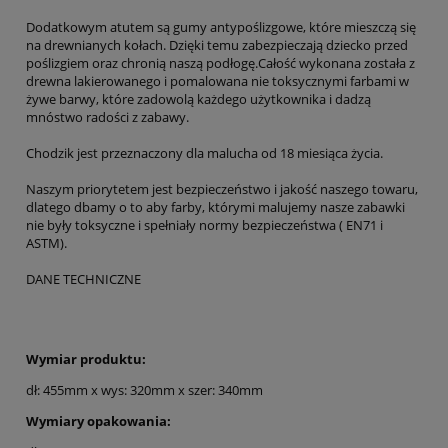
Dodatkowym atutem są gumy antypoślizgowe, które mieszczą się
na drewnianych kołach. Dzięki temu zabezpieczają dziecko przed
poślizgiem oraz chronią naszą podłogę.Całość wykonana została z
drewna lakierowanego i pomalowana nie toksycznymi farbami w
żywe barwy, które zadowolą każdego użytkownika i dadzą
mnóstwo radości z zabawy.
Chodzik jest przeznaczony dla malucha od 18 miesiąca życia.
Naszym priorytetem jest bezpieczeństwo i jakość naszego towaru,
dlatego dbamy o to aby farby, którymi malujemy nasze zabawki
nie były toksyczne i spełniały normy bezpieczeństwa ( EN71 i
ASTM).
DANE TECHNICZNE
Wymiar produktu:
dł: 455mm x wys: 320mm x szer: 340mm
Wymiary opakowania: