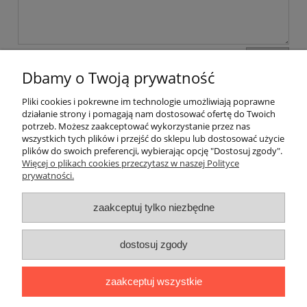
wyślij
Dbamy o Twoją prywatność
Pliki cookies i pokrewne im technologie umożliwiają poprawne
Pomoc
działanie strony i pomagają nam dostosować ofertę do Twoich
potrzeb. Możesz zaakceptować wykorzystanie przez nas
wszystkich tych plików i przejść do sklepu lub dostosować użycie
Dostawa
plików do swoich preferencji, wybierając opcję "Dostosuj zgody".
Więcej o plikach cookies przeczytasz w naszej Polityce
prywatności.
Moje konto
zaakceptuj tylko niezbędne
Gwarancja i zwroty
dostosuj zgody
O firmie
zaakceptuj wszystkie
BOBONIERKA
|
ul. Sienkiewicza 11 F
|
59-850 Świeradów
Zdrój
|
TELEFON:
608 087 097
|
MAIL: