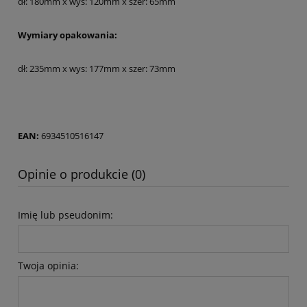
dł: 180mm x wys: 120mm x szer: 65mm
Wymiary opakowania:
dł: 235mm x wys: 177mm x szer: 73mm
EAN:
6934510516147
Opinie o produkcie (0)
Imię lub pseudonim:
Twoja opinia: