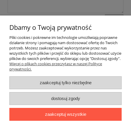
wyślij
Dbamy o Twoją prywatność
Pliki cookies i pokrewne im technologie umożliwiają poprawne
Pomoc
działanie strony i pomagają nam dostosować ofertę do Twoich
potrzeb. Możesz zaakceptować wykorzystanie przez nas
wszystkich tych plików i przejść do sklepu lub dostosować użycie
Dostawa
plików do swoich preferencji, wybierając opcję "Dostosuj zgody".
Więcej o plikach cookies przeczytasz w naszej Polityce
prywatności.
Moje konto
zaakceptuj tylko niezbędne
Gwarancja i zwroty
dostosuj zgody
O firmie
zaakceptuj wszystkie
BOBONIERKA
|
ul. Sienkiewicza 11 F
|
59-850 Świeradów
Zdrój
|
TELEFON:
608 087 097
|
MAIL:
ifh.afirmacja@gmail.com
|
NIP:
616 104 99 31
|
REGON: