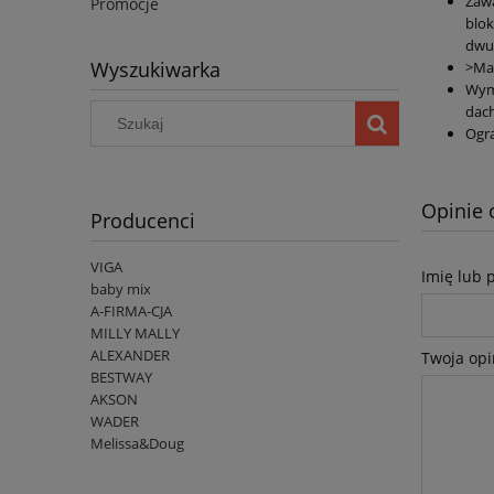
Zawa
Promocje
blok
dwus
Wyszukiwarka
>Mat
Wymi
dach
Ogra
Opinie 
Producenci
VIGA
Imię lub 
baby mix
A-FIRMA-CJA
MILLY MALLY
ALEXANDER
Twoja opi
BESTWAY
AKSON
WADER
Melissa&Doug