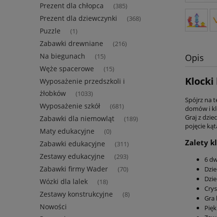
Prezent dla chłopca
(385)
Prezent dla dziewczynki
(368)
Puzzle
(1)
Zabawki drewniane
(216)
Na biegunach
Opis
(15)
Węże spacerowe
(15)
Klocki
Wyposażenie przedszkoli i
żłobków
(1033)
Spójrz na 
Wyposażenie szkół
(681)
domów i kl
Graj z dzi
Zabawki dla niemowląt
(189)
pojęcie kąt
Maty edukacyjne
(0)
Zalety k
Zabawki edukacyjne
(311)
Zestawy edukacyjne
(293)
6 dw
Zabawki firmy Wader
Dzie
(70)
Dzie
Wózki dla lalek
(18)
Crys
Zestawy konstrukcyjne
(8)
Gra 
Nowości
Pięk