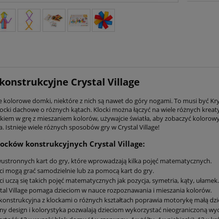
 konstrukcyjne Crystal Village
te kolorowe domki, niektóre z nich są nawet do góry nogami. To musi być Kr
ocki dachowe o różnych kątach. Klocki można łączyć na wiele różnych kreat
eckiem w grę z mieszaniem kolorów, używajcie światła, aby zobaczyć kolorow
a. Istnieje wiele różnych sposobów gry w Crystal Village!
locków konstrukcyjnych Crystal Village:
ustronnych kart do gry, które wprowadzają kilka pojęć matematycznych.
ci mogą grać samodzielnie lub za pomocą kart do gry.
ci uczą się takich pojęć matematycznych jak pozycja, symetria, kąty, ułamek.
tal Village pomaga dzieciom w nauce rozpoznawania i mieszania kolorów.
konstrukcyjna z klockami o różnych kształtach poprawia motorykę małą dzi
ny design i kolorystyka pozwalają dzieciom wykorzystać nieograniczoną wyo