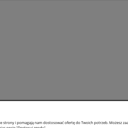
Moje konto
Gwarancja i zwr
nie strony i pomagają nam dostosować ofertę do Twoich potrzeb. Możesz zaa
Twoje zamówienia
Gwarancja
jąc opcję "Dostosuj zgody".