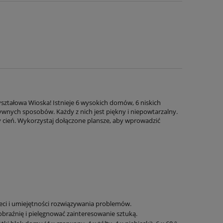
yształowa Wioska! Istnieje 6 wysokich domów, 6 niskich
ywnych sposobów. Każdy z nich jest piękny i niepowtarzalny.
y cień. Wykorzystaj dołączone plansze, aby wprowadzić
eci i umiejętności rozwiązywania problemów.
braźnię i pielęgnować zainteresowanie sztuką.