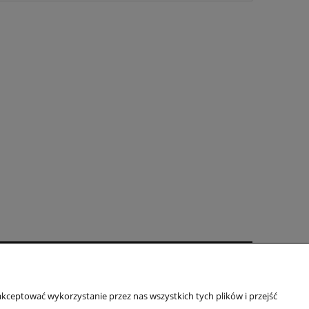
oty
O firmie
kceptować wykorzystanie przez nas wszystkich tych plików i przejść
Kontakt