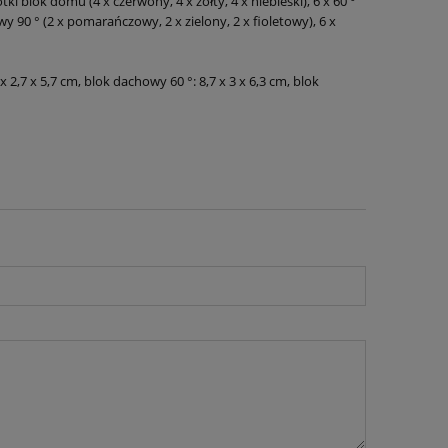
tki blok domu (4 x czerwony, 4 x żółty, 4 x niebieski), 6 x 60 °
y 90 ° (2 x pomarańczowy, 2 x zielony, 2 x fioletowy), 6 x
 2,7 x 5,7 cm, blok dachowy 60 °: 8,7 x 3 x 6,3 cm, blok