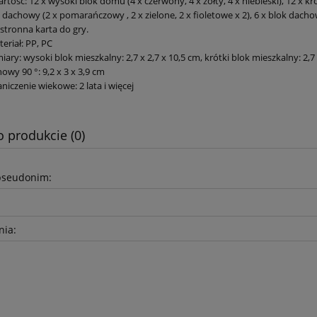
rtość: 12 x wysoki blok domu (4 x czerwony, 4 x żółty, 4 x niebieski), 12 x kró
 dachowy (2 x pomarańczowy , 2 x zielone, 2 x fioletowe x 2), 6 x blok dachow
tronna karta do gry.
eriał: PP, PC
ary: wysoki blok mieszkalny: 2,7 x 2,7 x 10,5 cm, krótki blok mieszkalny: 2,7 x
owy 90 °: 9,2 x 3 x 3,9 cm
niczenie wiekowe: 2 lata i więcej
o produkcie (0)
pseudonim:
nia: