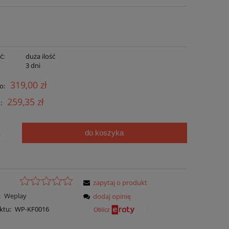
ć:
duża ilość
:
3 dni
319,00 zł
o:
259,35 zł
:
do koszyka
.
zapytaj o produkt
:
Weplay
dodaj opinię
ktu:
WP-KF0016