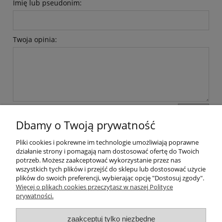
Imię lub pseudonim:
Twoja opinia:
wyślij
Dbamy o Twoją prywatność
Pliki cookies i pokrewne im technologie umożliwiają poprawne
Pomoc
działanie strony i pomagają nam dostosować ofertę do Twoich
potrzeb. Możesz zaakceptować wykorzystanie przez nas
wszystkich tych plików i przejść do sklepu lub dostosować użycie
Dostawa
plików do swoich preferencji, wybierając opcję "Dostosuj zgody".
Więcej o plikach cookies przeczytasz w naszej Polityce
prywatności.
Moje konto
zaakceptuj tylko niezbędne
Gwarancja i zwroty