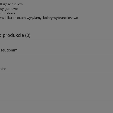
ługości 120 cm
wy gumowe
i obrotowe
w kilku kolorach-wysyłamy kolory wybrane losowo
o produkcie (0)
pseudonim:
nia: