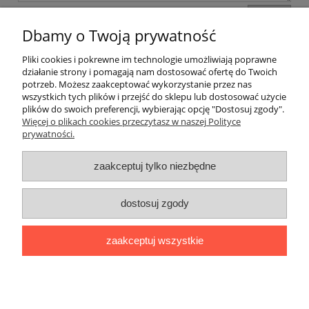
wyślij
Dbamy o Twoją prywatność
Pliki cookies i pokrewne im technologie umożliwiają poprawne
Pomoc
działanie strony i pomagają nam dostosować ofertę do Twoich
potrzeb. Możesz zaakceptować wykorzystanie przez nas
wszystkich tych plików i przejść do sklepu lub dostosować użycie
Dostawa
plików do swoich preferencji, wybierając opcję "Dostosuj zgody".
Więcej o plikach cookies przeczytasz w naszej Polityce
prywatności.
Moje konto
zaakceptuj tylko niezbędne
Gwarancja i zwroty
dostosuj zgody
O firmie
zaakceptuj wszystkie
BOBONIERKA
|
ul. Sienkiewicza 11 F
|
59-850 Świeradów
Zdrój
|
TELEFON:
608 087 097
|
MAIL:
ifh.afirmacja@gmail.com
|
NIP:
616 104 99 31
|
REGON:
020738090