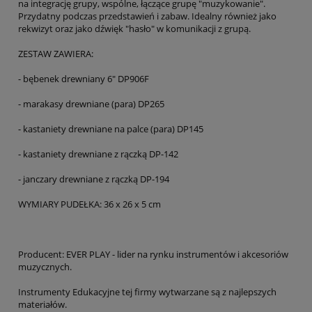
na integrację grupy, wspólne, łączące grupę "muzykowanie".
Przydatny podczas przedstawień i zabaw. Idealny również jako
rekwizyt oraz jako dźwięk "hasło" w komunikacji z grupą.
ZESTAW ZAWIERA:
- bębenek drewniany 6" DP906F
- marakasy drewniane (para) DP265
- kastaniety drewniane na palce (para) DP145
- kastaniety drewniane z rączką DP-142
- janczary drewniane z rączką DP-194
WYMIARY PUDEŁKA: 36 x 26 x 5 cm
Producent: EVER PLAY - lider na rynku instrumentów i akcesoriów
muzycznych.
Instrumenty Edukacyjne tej firmy wytwarzane są z najlepszych
materiałów.