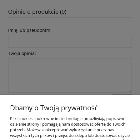
Opinie o produkcie (0)
Imię lub pseudonim:
Twoja opinia:
wyślij
Dbamy o Twoją prywatność
Pliki cookies i pokrewne im technologie umożliwiają poprawne
Pomoc
działanie strony i pomagają nam dostosować ofertę do Twoich
potrzeb. Możesz zaakceptować wykorzystanie przez nas
wszystkich tych plików i przejść do sklepu lub dostosować użycie
Dostawa