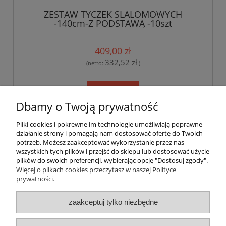
ZESTAW TYCZEK SLALOMOWYCH
-140cm-Z PODSTAWĄ -10szt
409,00 zł
332,52 zł
(netto:
)
do koszyka
Dbamy o Twoją prywatność
Pliki cookies i pokrewne im technologie umożliwiają poprawne
Pomoc
działanie strony i pomagają nam dostosować ofertę do Twoich
potrzeb. Możesz zaakceptować wykorzystanie przez nas
wszystkich tych plików i przejść do sklepu lub dostosować użycie
Dostawa
plików do swoich preferencji, wybierając opcję "Dostosuj zgody".
Więcej o plikach cookies przeczytasz w naszej Polityce
prywatności.
Moje konto
zaakceptuj tylko niezbędne
Gwarancja i zwroty