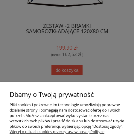
ZESTAW -2 BRAMKI
SAMOROZKŁADAJĄCE 120X80 CM
199,90 zł
162,52 zł
(netto:
)
do koszyka
«
1
...
4
5
6
7
8
»
Dbamy o Twoją prywatność
Pliki cookies i pokrewne im technologie umożliwiają poprawne
Pomoc
działanie strony i pomagają nam dostosować ofertę do Twoich
potrzeb. Możesz zaakceptować wykorzystanie przez nas
wszystkich tych plików i przejść do sklepu lub dostosować użycie
Dostawa
plików do swoich preferencji, wybierając opcję "Dostosuj zgody".
Więcej o plikach cookies przeczytasz w naszej Polityce