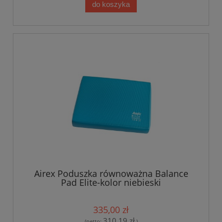
do koszyka
Airex Poduszka równoważna Balance
Pad Elite-kolor niebieski
335,00 zł
310,19 zł
(netto:
)