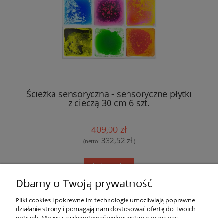
Ścieżka sensoryczna - sensoryczne płytki
z cieczą 30 cm 6 szt.
409,00 zł
332,52 zł
(netto:
)
do koszyka
Dbamy o Twoją prywatność
Pliki cookies i pokrewne im technologie umożliwiają poprawne
Pomoc
działanie strony i pomagają nam dostosować ofertę do Twoich
potrzeb. Możesz zaakceptować wykorzystanie przez nas