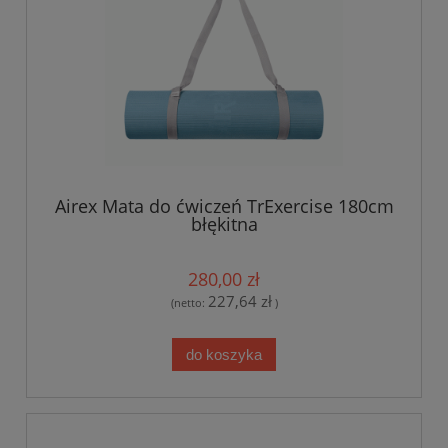
Airex Mata do ćwiczeń TrExercise 180cm
błękitna
280,00 zł
227,64 zł
(netto:
)
do koszyka