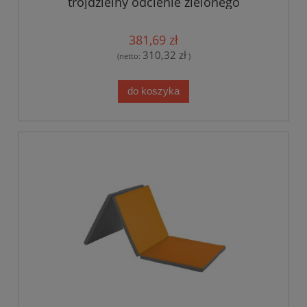
trójdzielny odcienie zielonego
381,69 zł
310,32 zł
(netto:
)
do koszyka