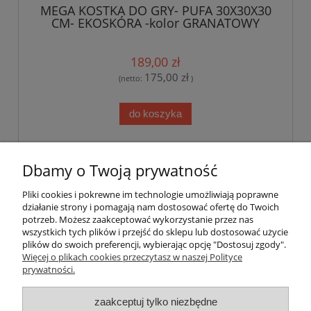
MEGA KOSTKA DO GRY- PUFA 30X30X30
CM- EKOSKÓRA -kolor GRANATOWY
189,00 zł
175,00 zł
(netto:
)
do koszyka
«
1
...
6
7
8
9
10
...
23
»
Dbamy o Twoją prywatność
Pliki cookies i pokrewne im technologie umożliwiają poprawne
Pomoc
działanie strony i pomagają nam dostosować ofertę do Twoich
potrzeb. Możesz zaakceptować wykorzystanie przez nas
wszystkich tych plików i przejść do sklepu lub dostosować użycie
Dostawa
plików do swoich preferencji, wybierając opcję "Dostosuj zgody".
Więcej o plikach cookies przeczytasz w naszej Polityce
prywatności.
Moje konto
zaakceptuj tylko niezbędne
Gwarancja i zwroty