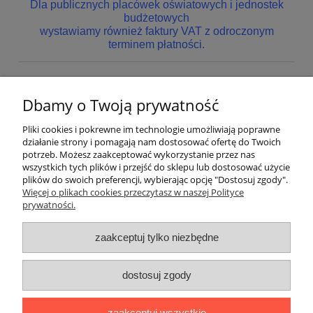
Dla publicznych placówek oświatowych i jednostek
budżetowych
wystawiamy również faktury VAT z odroczonym
terminem płatności.
Dbamy o Twoją prywatność
Nie znaleziono produktów spełniających podane kryteria.
Pliki cookies i pokrewne im technologie umożliwiają poprawne
Pomoc
działanie strony i pomagają nam dostosować ofertę do Twoich
potrzeb. Możesz zaakceptować wykorzystanie przez nas
wszystkich tych plików i przejść do sklepu lub dostosować użycie
Dostawa
plików do swoich preferencji, wybierając opcję "Dostosuj zgody".
Więcej o plikach cookies przeczytasz w naszej Polityce
prywatności.
Moje konto
zaakceptuj tylko niezbędne
Gwarancja i zwroty
dostosuj zgody
O firmie
zaakceptuj wszystkie