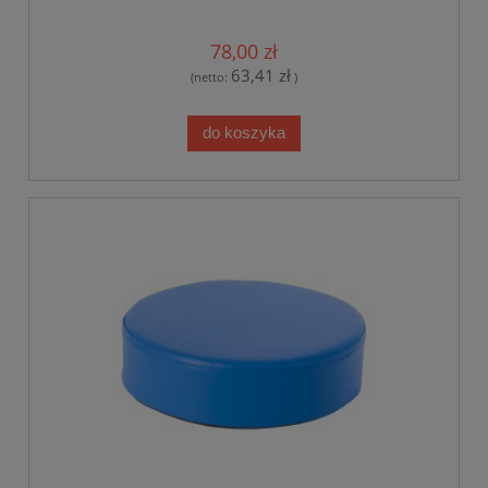
78,00 zł
63,41 zł
(netto:
)
do koszyka