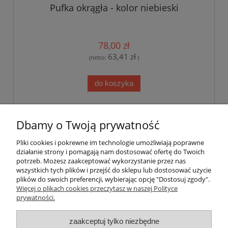
Pufka okrągła - kolor niebieski
78,00 zł
63,41 zł
(netto:
)
do koszyka
«
1
2
3
4
5
6
...
9
»
Dbamy o Twoją prywatność
Pliki cookies i pokrewne im technologie umożliwiają poprawne
Pomoc
działanie strony i pomagają nam dostosować ofertę do Twoich
potrzeb. Możesz zaakceptować wykorzystanie przez nas
wszystkich tych plików i przejść do sklepu lub dostosować użycie
Dostawa
plików do swoich preferencji, wybierając opcję "Dostosuj zgody".
Więcej o plikach cookies przeczytasz w naszej Polityce
prywatności.
Moje konto
zaakceptuj tylko niezbędne
Gwarancja i zwroty