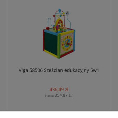
Viga 58506 Sześcian edukacyjny 5w1
436,49 zł
354,87 zł
(netto:
)