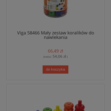
Viga 58466 Mały zestaw koralików do
nawlekania
66,49 zł
54,06 zł
(netto:
)
do koszyka