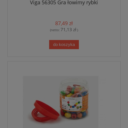
Viga 56305 Gra łowimy rybki
87,49 zł
71,13 zł
(netto:
)
do koszyka