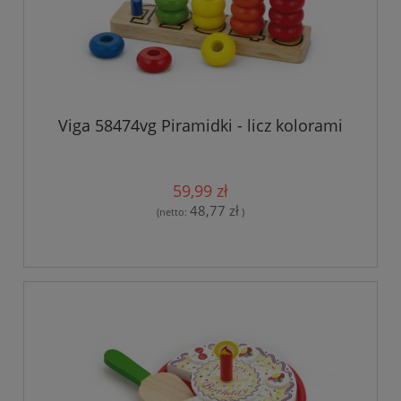
Viga 58474vg Piramidki - licz kolorami
59,99 zł
48,77 zł
(netto:
)