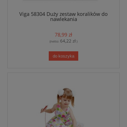
Viga 58304 Duży zestaw koralików do
nawlekania
78,99 zł
64,22 zł
(netto:
)
do koszyka