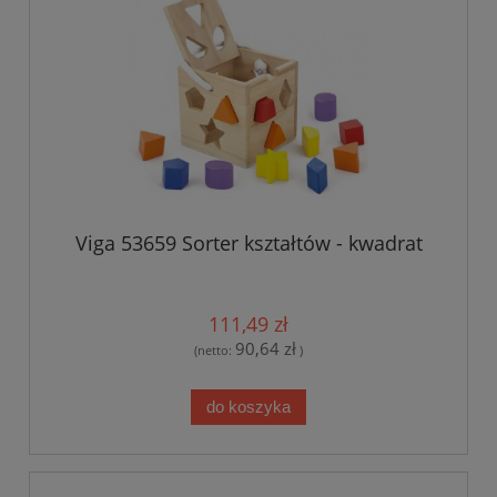
Viga 53659 Sorter kształtów - kwadrat
111,49 zł
90,64 zł
(netto:
)
do koszyka