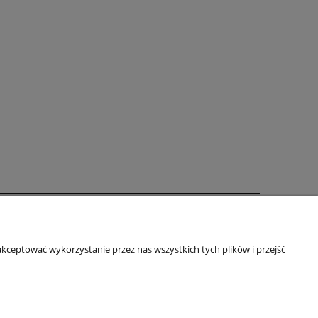
oty
O firmie
kceptować wykorzystanie przez nas wszystkich tych plików i przejść
Kontakt
je
Blog
Informacje o firmie