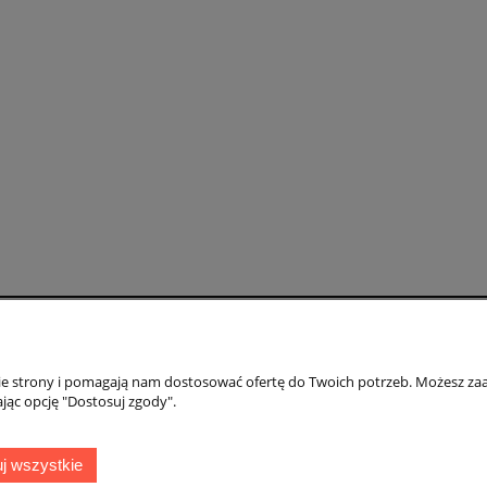
Moje konto
Gwarancja i zwr
nie strony i pomagają nam dostosować ofertę do Twoich potrzeb. Możesz zaa
Twoje zamówienia
Gwarancja
jąc opcję "Dostosuj zgody".
Ustawienia konta
Zwroty i reklamac
ień
Przechowalnia
j wszystkie