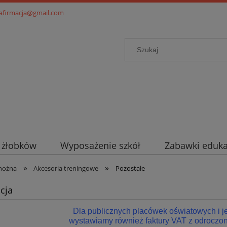
.afirmacja@gmail.com
i żłobków
Wyposażenie szkół
Zabawki eduka
»
»
 nożna
Akcesoria treningowe
Pozostałe
cja
Dla publicznych placówek oświatowych i 
wystawiamy również faktury VAT z odroczon