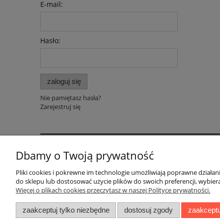
E-mail:
Hasło:
zaloguj się
Nie pamiętasz hasła?
Zarejestruj się
Dbamy o Twoją prywatność
Pomoc
Dostawa
Pliki cookies i pokrewne im technologie umożliwiają poprawne działa
Polityka prywatności
Faktury i paragony
do sklepu lub dostosować użycie plików do swoich preferencji, wybiera
Regulaminy
Koszty dostawy
Więcej o plikach cookies przeczytasz w naszej Polityce prywatności.
Czas realizacji zamów
zaakceptuj tylko niezbędne
dostosuj zgody
zaakceptu
Sposoby płatności