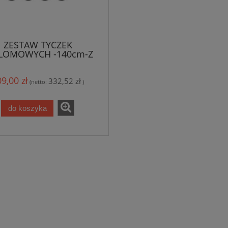
ZESTAW TYCZEK
LOMOWYCH -140cm-Z
PODSTAWĄ -10szt
9,00 zł
332,52 zł
(netto:
)
do koszyka