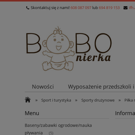
Skontaktuj się z nami!
608 087 097
lub
694 819 153
ifh
Nowości
Wyposażenie przedszkoli 
»
»
»
Sport i turystyka
Sporty drużynowe
Piłka
Menu
Informa
Baseny/zabawki ogrodowe/nauka
pływania
(5)