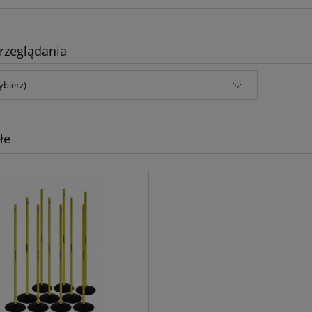
rzeglądania
ybierz)
łe