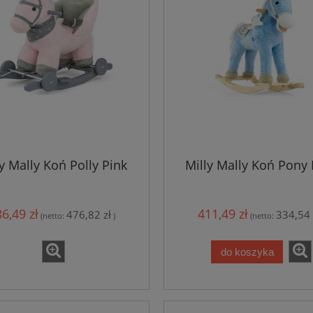
y Mally Koń Polly Pink
Milly Mally Koń Pony
6,49 zł
411,49 zł
476,82 zł
334,54 
(netto:
)
(netto:
do koszyka