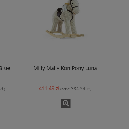
 Blue
Milly Mally Koń Pony Luna
411,49 zł
zł
334,54 zł
)
(netto:
)