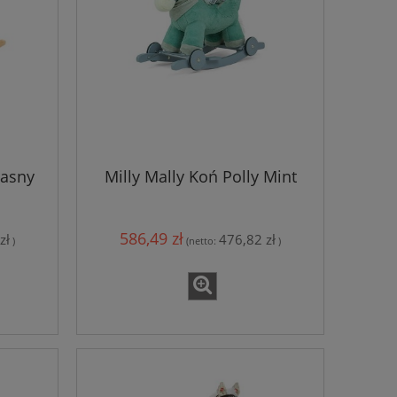
jasny
Milly Mally Koń Polly Mint
586,49 zł
zł
476,82 zł
)
(netto:
)