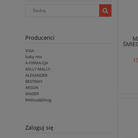
Producenci
M
ŚMIE
VIGA
baby mix
15
A-FIRMA-CJA
MILLY MALLY
ALEXANDER
BESTWAY
AKSON
WADER
Melissa&Doug
Zaloguj się