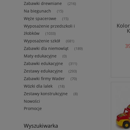
Zabawki drewniane
(216)
Na biegunach
(15)
Węże spacerowe
(15)
Kolor
Wyposażenie przedszkoli i
K
żłobków
(1033)
Wyposażenie szkół
(681)
39
Zabawki dla niemowląt
(189)
Maty edukacyjne
(0)
Zabawki edukacyjne
(311)
Zestawy edukacyjne
(293)
Zabawki firmy Wader
(70)
Wózki dla lalek
(18)
Zestawy konstrukcyjne
(8)
Nowości
Promocje
Wyszukiwarka