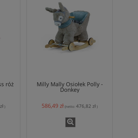
ss róż
Milly Mally Osiołek Polly -
Donkey
586,49 zł
zł
476,82 zł
)
(netto:
)