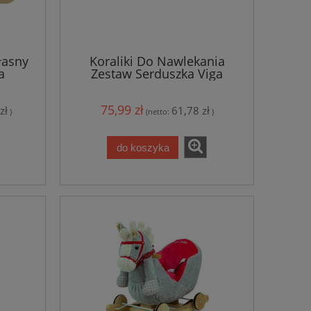
łasny
Koraliki Do Nawlekania
a
Zestaw Serduszka Viga
75,99 zł
zł
61,78 zł
)
(netto:
)
do koszyka