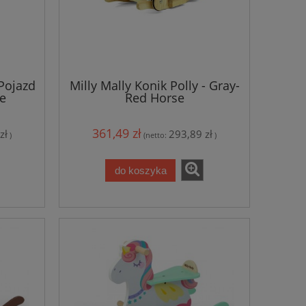
 Pojazd
Milly Mally Konik Polly - Gray-
e
Red Horse
361,49 zł
zł
293,89 zł
)
(netto:
)
do koszyka