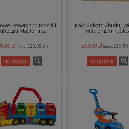
owe Drewniane Klocki i
Koła Zębate Zbuduj W
ubeczki Masterkidz
Mechanizm Tablic
Masterkidz
8,49 zł
269,99 zł
323,98 zł
219,50 
(netto:
)
(netto:
do koszyka
do koszyka