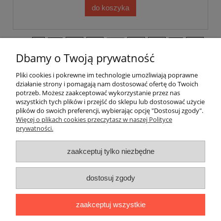
do koszyka
«
1
...
11
12
13
14
15
...
18
»
Dbamy o Twoją prywatność
Pliki cookies i pokrewne im technologie umożliwiają poprawne
Pomoc
działanie strony i pomagają nam dostosować ofertę do Twoich
potrzeb. Możesz zaakceptować wykorzystanie przez nas
wszystkich tych plików i przejść do sklepu lub dostosować użycie
Dostawa
plików do swoich preferencji, wybierając opcję "Dostosuj zgody".
Więcej o plikach cookies przeczytasz w naszej Polityce
prywatności.
Moje konto
zaakceptuj tylko niezbędne
Gwarancja i zwroty
dostosuj zgody
O firmie
zaakceptuj wszystkie
BOBONIERKA
|
ul. Sienkiewicza 11 F
|
59-850 Świeradów
Zdrój
|
TELEFON:
608 087 097
|
MAIL: