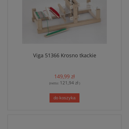
Viga 51366 Krosno tkackie
149,99 zł
121,94 zł
(netto:
)
do koszyka