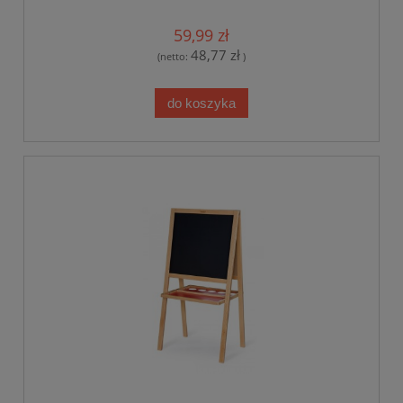
59,99 zł
48,77 zł
(netto:
)
do koszyka