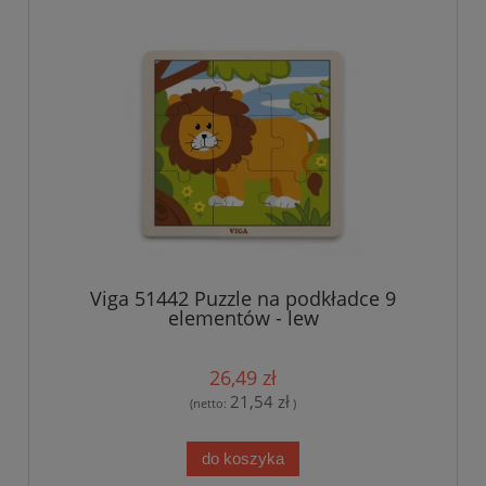
Viga 51442 Puzzle na podkładce 9
elementów - lew
26,49 zł
21,54 zł
(netto:
)
do koszyka