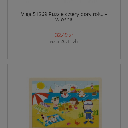
Viga 51269 Puzzle cztery pory roku -
wiosna
32,49 zł
26,41 zł
(netto:
)