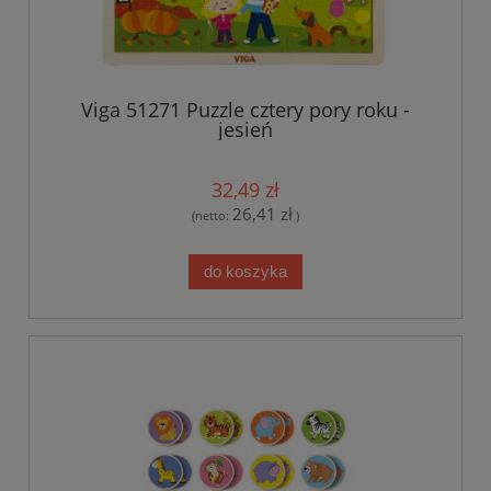
Viga 51271 Puzzle cztery pory roku -
jesień
32,49 zł
26,41 zł
(netto:
)
do koszyka