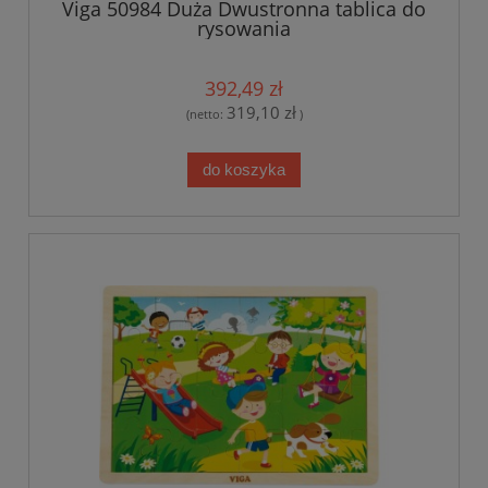
Viga 50984 Duża Dwustronna tablica do
rysowania
392,49 zł
319,10 zł
(netto:
)
do koszyka