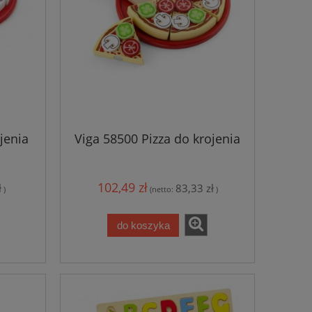
jenia
Viga 58500 Pizza do krojenia
102,49 zł
ł
83,33 zł
)
(netto:
)
do koszyka