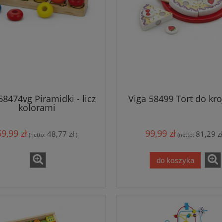
58474vg Piramidki - licz
Viga 58499 Tort do kro
kolorami
59,99 zł
99,99 zł
48,77 zł
81,29 z
(netto:
)
(netto:
do koszyka