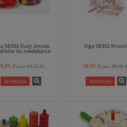
ga 58304 Duży zestaw
Viga 58392 Krosn
alików do nawlekania
78,99 zł
98,99 zł
64,22 zł
80,48 z
(netto:
)
(netto:
do koszyka
do koszyka