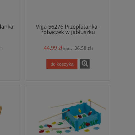
danka
Viga 56276 Przeplatanka -
robaczek w jabłuszku
44,99 zł
ł
36,58 zł
)
(netto:
)
do koszyka