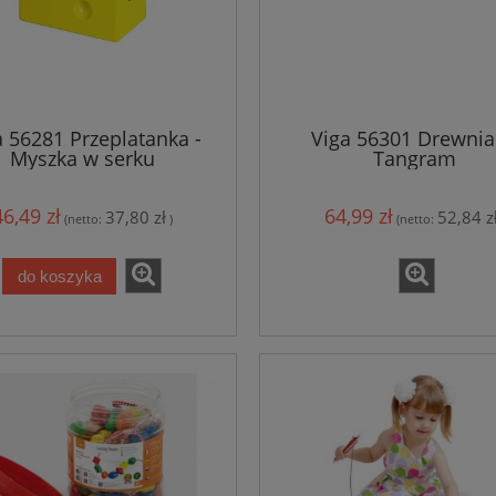
a 56281 Przeplatanka -
Viga 56301 Drewni
Myszka w serku
Tangram
46,49 zł
64,99 zł
37,80 zł
52,84 z
(netto:
)
(netto:
do koszyka