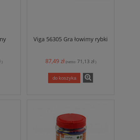
any
Viga 56305 Gra łowimy rybki
87,49 zł
ł
71,13 zł
)
(netto:
)
do koszyka