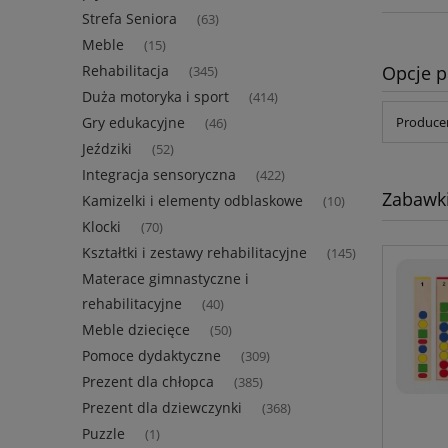
Strefa Seniora
(63)
Meble
(15)
Opcje p
Rehabilitacja
(345)
Duża motoryka i sport
(414)
Gry edukacyjne
Producen
(46)
Jeździki
(52)
Integracja sensoryczna
(422)
Zabawki
Kamizelki i elementy odblaskowe
(10)
Klocki
(70)
Kształtki i zestawy rehabilitacyjne
(145)
Materace gimnastyczne i
rehabilitacyjne
(40)
Meble dziecięce
(50)
Pomoce dydaktyczne
(309)
Prezent dla chłopca
(385)
Prezent dla dziewczynki
(368)
Puzzle
(1)