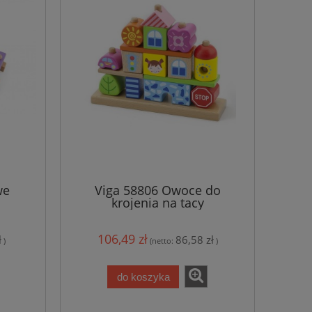
we
Viga 58806 Owoce do
krojenia na tacy
106,49 zł
ł
86,58 zł
)
(netto:
)
do koszyka