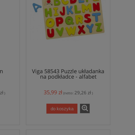
an
Viga 58543 Puzzle układanka
na podkładce - alfabet
35,99 zł
zł
29,26 zł
)
(netto:
)
do koszyka