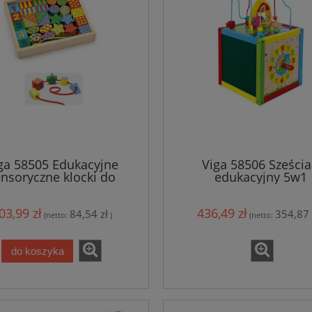
ga 58505 Edukacyjne
Viga 58506 Sześci
nsoryczne klocki do
edukacyjny 5w1
nawlekania
03,99 zł
436,49 zł
84,54 zł
354,87 
(netto:
)
(netto:
do koszyka