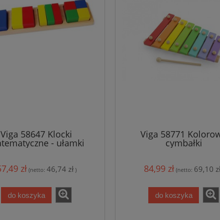
Viga 58647 Klocki
Viga 58771 Koloro
tematyczne - ułamki
cymbałki
57,49 zł
84,99 zł
46,74 zł
69,10 z
(netto:
)
(netto:
do koszyka
do koszyka