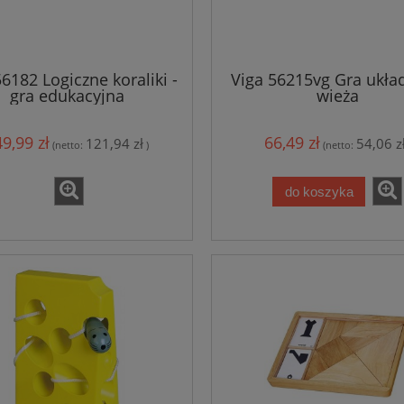
56182 Logiczne koraliki -
Viga 56215vg Gra ukła
gra edukacyjna
wieża
9,99 zł
66,49 zł
121,94 zł
54,06 z
(netto:
)
(netto:
do koszyka