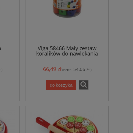
o
Viga 58466 Mały zestaw
koralików do nawlekania
66,49 zł
ł
54,06 zł
)
(netto:
)
do koszyka