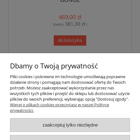
469,00 zł
381,30 zł
(netto:
)
do koszyka
«
1
...
9
10
11
12
13
14
»
Dbamy o Twoją prywatność
Pliki cookies i pokrewne im technologie umożliwiają poprawne
Pomoc
działanie strony i pomagają nam dostosować ofertę do Twoich
potrzeb. Możesz zaakceptować wykorzystanie przez nas
wszystkich tych plików i przejść do sklepu lub dostosować użycie
Dostawa
plików do swoich preferencji, wybierając opcję "Dostosuj zgody".
Więcej o plikach cookies przeczytasz w naszej Polityce
prywatności.
Moje konto
zaakceptuj tylko niezbędne
Gwarancja i zwroty