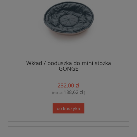
Wkład / poduszka do mini stożka
GONGE
232,00 zł
188,62 zł
(netto:
)
do koszyka