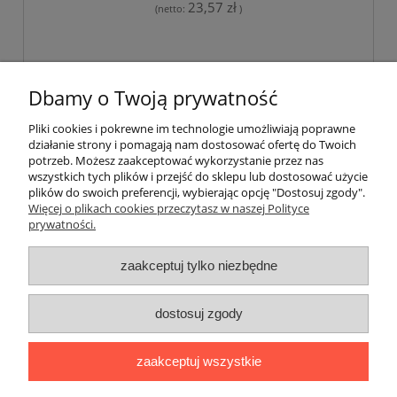
23,57 zł
(netto:
)
«
1
...
10
11
12
13
14
»
Dbamy o Twoją prywatność
Pliki cookies i pokrewne im technologie umożliwiają poprawne
Pomoc
działanie strony i pomagają nam dostosować ofertę do Twoich
potrzeb. Możesz zaakceptować wykorzystanie przez nas
wszystkich tych plików i przejść do sklepu lub dostosować użycie
Dostawa
plików do swoich preferencji, wybierając opcję "Dostosuj zgody".
Więcej o plikach cookies przeczytasz w naszej Polityce
prywatności.
Moje konto
zaakceptuj tylko niezbędne
Gwarancja i zwroty
dostosuj zgody
O firmie
zaakceptuj wszystkie
BOBONIERKA
|
ul. Sienkiewicza 11 F
|
59-850 Świeradów
Zdrój
|
TELEFON:
608 087 097
|
MAIL: