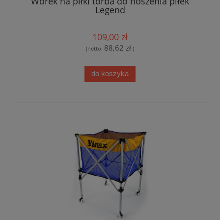
Worek na piłki torba do noszenia piłek
Legend
109,00 zł
88,62 zł
(netto:
)
do koszyka