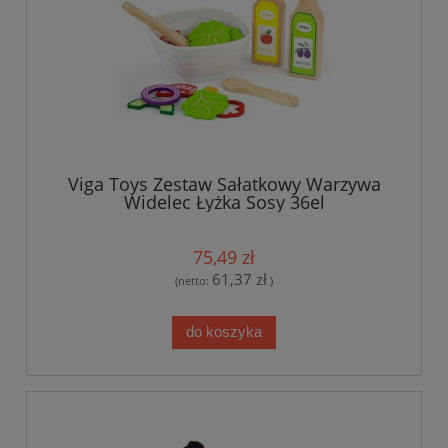
Viga Toys Zestaw Sałatkowy Warzywa
Widelec Łyżka Sosy 36el
75,49 zł
61,37 zł
(netto:
)
do koszyka