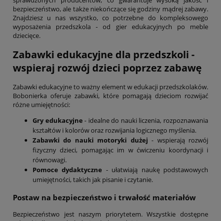
sprawdzonych producentów, co gwarantuje wysoką jakość i
bezpieczeństwo, ale także niekończące się godziny mądrej zabawy.
Znajdziesz u nas wszystko, co potrzebne do kompleksowego
wyposażenia przedszkola - od gier edukacyjnych po meble
dziecięce.
Zabawki edukacyjne dla przedszkoli -
wspieraj rozwój dzieci poprzez zabawę
Zabawki edukacyjne to ważny element w edukacji przedszkolaków.
Bobonierka oferuje zabawki, które pomagają dzieciom rozwijać
różne umiejętności:
Gry edukacyjne
- idealne do nauki liczenia, rozpoznawania
kształtów i kolorów oraz rozwijania logicznego myślenia.
Zabawki do nauki motoryki dużej
- wspierają rozwój
fizyczny dzieci, pomagając im w ćwiczeniu koordynacji i
równowagi.
Pomoce dydaktyczne
- ułatwiają naukę podstawowych
umiejętności, takich jak pisanie i czytanie.
Postaw na bezpieczeństwo i trwałość materiałów
Bezpieczeństwo jest naszym priorytetem. Wszystkie dostępne