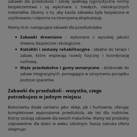
zabawki dla przedszkola i szkoły spełniają rygorystyczne normy
bezpieczeństwa i są wykonane z trwałych, nietoksycznych
materiałów. Dbamy o to, aby każda zabawka była bezpieczna w
użytkowaniu i odporna na intensywną eksploatację.
Mamy m.in. następujące zabawki dla przedszkolaka:
Zabawki drewniane
- wykonane z wysokiej jakości
drewna, bezpieczne i ekologiczne.
Kształtki i zestawy rehabilitacyjne
- idealne do terapii i
zabaw, które wspierają rozwój fizyczny i koordynację
ruchową.
Węże przedszkolne i gumy sensoryczne
- doskonałe do
zabaw integracyjnych, pomagające w utrzymaniu porządku
podczas spacerów.
Zabawki do przedszkoli - wszystko, czego
potrzebujesz w jednym miejscu
Bobonierka działa zarówno jako sklep, jak i hurtownia, oferując
kompleksowe wyposażenie przedszkola, ale też dla rodziców,
którzy szukają zabawek dla swoich maluchów. Mamy też produkty
odpowiednie dla dzieci w wieku szkolnym. Nasza szeroka oferta
obejmuje: