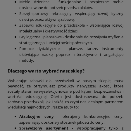
Meble dziecięce
- funkcjonalne i bezpieczne meble
dostosowane do potrzeb przedszkolaków.
Sprzęt sportowy i rekreacyjny
- wspierający rozwój fizyczny
dzieci poprzez aktywną zabawę.
Zabawki edukacyjne do przedszkola
- wspierające rozwój
intelektualny i kreatywność dzieci.
Gry logiczne i planszowe
- doskonałe do rozwijania myślenia
strategicznego i umiejętności społecznych.
Pomoce dydaktyczne
- plansze, tarcze, instrumenty
ułatwiające naukę poprzez interaktywne i angażujące
metody.
Dlaczego warto wybrać nasz sklep?
Wybierając zabawki dla przedszkoli w naszym sklepie, masz
pewność, że otrzymujesz produkty najwyższej jakości, które
zostały starannie wyselekcjonowane pod kątem bezpieczeństwa i
wartości edukacyjnej. Oferta jest dostosowana do potrzeb
zarówno przedszkoli, jak i szkół, co czyni nas idealnym partnerem
w edukacji najmłodszych. Nasze atuty to:
Atrakcyjne ceny
- oferujemy konkurencyjne ceny,
zapewniając doskonały stosunek jakości do ceny.
Sprawdzony asortyment
- współpracujemy tylko z