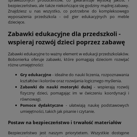
sprawdzonych producentów, co gwarantuje wysoką jakość i
bezpieczeństwo, ale także niekończące się godziny mądrej zabawy.
Znajdziesz u nas wszystko, co potrzebne do kompleksowego
wyposażenia przedszkola - od gier edukacyjnych po meble
dziecięce.
Zabawki edukacyjne dla przedszkoli -
wspieraj rozwój dzieci poprzez zabawę
Zabawki edukacyjne to ważny element w edukacji przedszkolaków.
Bobonierka oferuje zabawki, które pomagają dzieciom rozwijać
różne umiejętności:
Gry edukacyjne
- idealne do nauki liczenia, rozpoznawania
kształtów i kolorów oraz rozwijania logicznego myślenia.
Zabawki do nauki motoryki dużej
- wspierają rozwój
fizyczny dzieci, pomagając im w ćwiczeniu koordynacji i
równowagi.
Pomoce dydaktyczne
- ułatwiają naukę podstawowych
umiejętności, takich jak pisanie i czytanie.
Postaw na bezpieczeństwo i trwałość materiałów
Bezpieczeństwo jest naszym priorytetem. Wszystkie dostępne