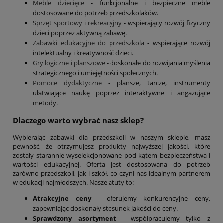
Meble dziecięce
- funkcjonalne i bezpieczne meble
dostosowane do potrzeb przedszkolaków.
Sprzęt sportowy i rekreacyjny
- wspierający rozwój fizyczny
dzieci poprzez aktywną zabawę.
Zabawki edukacyjne do przedszkola
- wspierające rozwój
intelektualny i kreatywność dzieci.
Gry logiczne i planszowe
- doskonałe do rozwijania myślenia
strategicznego i umiejętności społecznych.
Pomoce dydaktyczne
- plansze, tarcze, instrumenty
ułatwiające naukę poprzez interaktywne i angażujące
metody.
Dlaczego warto wybrać nasz sklep?
Wybierając zabawki dla przedszkoli w naszym sklepie, masz
pewność, że otrzymujesz produkty najwyższej jakości, które
zostały starannie wyselekcjonowane pod kątem bezpieczeństwa i
wartości edukacyjnej. Oferta jest dostosowana do potrzeb
zarówno przedszkoli, jak i szkół, co czyni nas idealnym partnerem
w edukacji najmłodszych. Nasze atuty to:
Atrakcyjne ceny
- oferujemy konkurencyjne ceny,
zapewniając doskonały stosunek jakości do ceny.
Sprawdzony asortyment
- współpracujemy tylko z