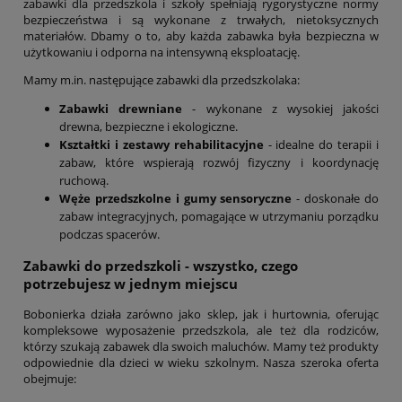
zabawki dla przedszkola i szkoły spełniają rygorystyczne normy
bezpieczeństwa i są wykonane z trwałych, nietoksycznych
materiałów. Dbamy o to, aby każda zabawka była bezpieczna w
użytkowaniu i odporna na intensywną eksploatację.
Mamy m.in. następujące zabawki dla przedszkolaka:
Zabawki drewniane
- wykonane z wysokiej jakości
drewna, bezpieczne i ekologiczne.
Kształtki i zestawy rehabilitacyjne
- idealne do terapii i
zabaw, które wspierają rozwój fizyczny i koordynację
ruchową.
Węże przedszkolne i gumy sensoryczne
- doskonałe do
zabaw integracyjnych, pomagające w utrzymaniu porządku
podczas spacerów.
Zabawki do przedszkoli - wszystko, czego
potrzebujesz w jednym miejscu
Bobonierka działa zarówno jako sklep, jak i hurtownia, oferując
kompleksowe wyposażenie przedszkola, ale też dla rodziców,
którzy szukają zabawek dla swoich maluchów. Mamy też produkty
odpowiednie dla dzieci w wieku szkolnym. Nasza szeroka oferta
obejmuje: