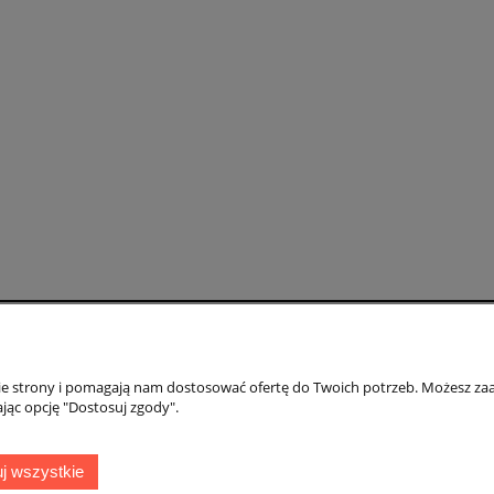
Moje konto
Gwarancja i zwr
nie strony i pomagają nam dostosować ofertę do Twoich potrzeb. Możesz zaa
Twoje zamówienia
Gwarancja
jąc opcję "Dostosuj zgody".
Ustawienia konta
Zwroty i reklamac
ień
Przechowalnia
j wszystkie