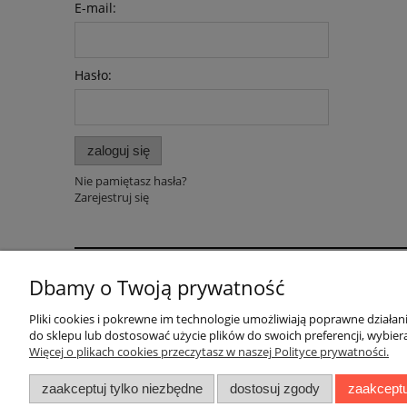
E-mail:
Hasło:
zaloguj się
Nie pamiętasz hasła?
Zarejestruj się
Dbamy o Twoją prywatność
Pomoc
Dostawa
Pliki cookies i pokrewne im technologie umożliwiają poprawne działa
Polityka prywatności
Faktury i paragony
do sklepu lub dostosować użycie plików do swoich preferencji, wybiera
Regulaminy
Koszty dostawy
Więcej o plikach cookies przeczytasz w naszej Polityce prywatności.
Czas realizacji zamów
zaakceptuj tylko niezbędne
dostosuj zgody
zaakceptu
Sposoby płatności