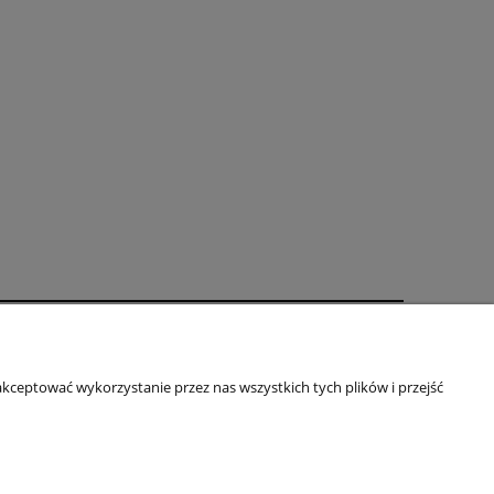
oty
O firmie
kceptować wykorzystanie przez nas wszystkich tych plików i przejść
Kontakt
je
Blog
Informacje o firmie