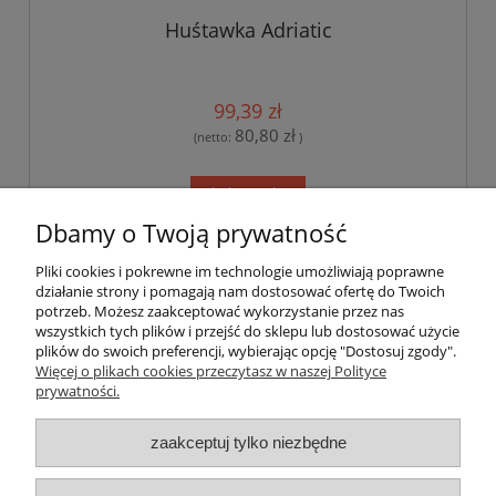
Huśtawka Adriatic
99,39 zł
80,80 zł
(netto:
)
do koszyka
Dbamy o Twoją prywatność
Pliki cookies i pokrewne im technologie umożliwiają poprawne
Pomoc
działanie strony i pomagają nam dostosować ofertę do Twoich
potrzeb. Możesz zaakceptować wykorzystanie przez nas
wszystkich tych plików i przejść do sklepu lub dostosować użycie
Dostawa
plików do swoich preferencji, wybierając opcję "Dostosuj zgody".
Więcej o plikach cookies przeczytasz w naszej Polityce
prywatności.
Moje konto
zaakceptuj tylko niezbędne
Gwarancja i zwroty