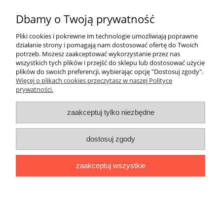
«
1
...
10
11
12
13
14
...
23
»
Dbamy o Twoją prywatność
Pliki cookies i pokrewne im technologie umożliwiają poprawne
Pomoc
działanie strony i pomagają nam dostosować ofertę do Twoich
potrzeb. Możesz zaakceptować wykorzystanie przez nas
wszystkich tych plików i przejść do sklepu lub dostosować użycie
Dostawa
plików do swoich preferencji, wybierając opcję "Dostosuj zgody".
Więcej o plikach cookies przeczytasz w naszej Polityce
prywatności.
Moje konto
zaakceptuj tylko niezbędne
Gwarancja i zwroty
dostosuj zgody
O firmie
zaakceptuj wszystkie
BOBONIERKA
|
ul. Sienkiewicza 11 F
|
59-850 Świeradów
Zdrój
|
TELEFON:
608 087 097
|
MAIL:
ifh.afirmacja@gmail.com
|
NIP:
616 104 99 31
|
REGON:
020738090
Sklep internetowy Shoper.pl