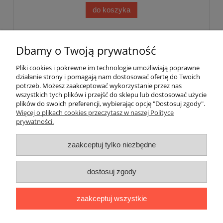
do koszyka
«
1
2
»
Dbamy o Twoją prywatność
Pliki cookies i pokrewne im technologie umożliwiają poprawne
Pomoc
działanie strony i pomagają nam dostosować ofertę do Twoich
potrzeb. Możesz zaakceptować wykorzystanie przez nas
wszystkich tych plików i przejść do sklepu lub dostosować użycie
Dostawa
plików do swoich preferencji, wybierając opcję "Dostosuj zgody".
Więcej o plikach cookies przeczytasz w naszej Polityce
prywatności.
Moje konto
zaakceptuj tylko niezbędne
Gwarancja i zwroty
dostosuj zgody
O firmie
zaakceptuj wszystkie
BOBONIERKA
|
ul. Sienkiewicza 11 F
|
59-850 Świeradów
Zdrój
|
TELEFON:
608 087 097
|
MAIL:
ifh.afirmacja@gmail.com
|
NIP:
616 104 99 31
|
REGON: