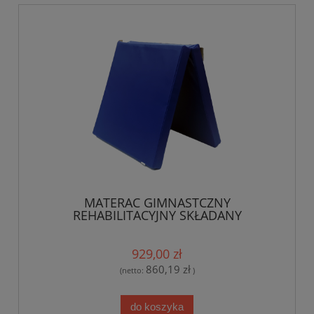
MATERAC GIMNASTCZNY
REHABILITACYJNY SKŁADANY
200X100X20 CM
929,00 zł
860,19 zł
(netto:
)
do koszyka