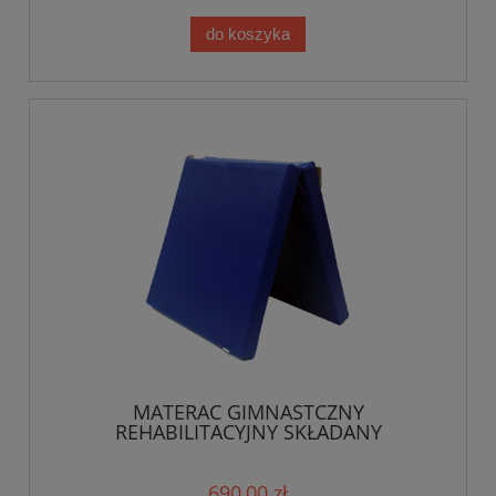
do koszyka
MATERAC GIMNASTCZNY
REHABILITACYJNY SKŁADANY
200X120X10 CM
690,00 zł