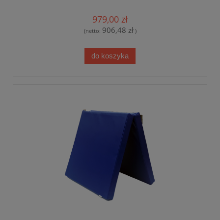
200X120X20 CM
979,00 zł
906,48 zł
(netto:
)
do koszyka