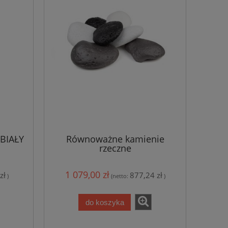
BIAŁY
Równoważne kamienie
rzeczne
1 079,00 zł
zł
877,24 zł
)
(netto:
)
do koszyka