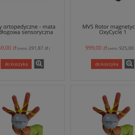
y ortopedyczne - mata
MVS Rotor magnetyc
dłogowa sensoryczna
OxyCycle 1
zestaw 8 sztuk
9,00 zł
999,00 zł
291,87 zł
925,00 
(netto:
)
(netto:
do koszyka
do koszyka