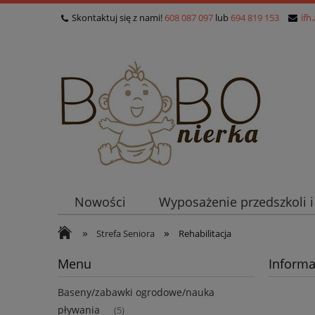
Skontaktuj się z nami!
608 087 097
lub
694 819 153
ifh
Nowości
Wyposażenie przedszkoli 
»
»
Strefa Seniora
Rehabilitacja
Menu
Informa
Baseny/zabawki ogrodowe/nauka
pływania
(5)