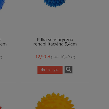
a
Piłka sensoryczna
żem
rehabilitacyjna 5,4cm
12,90 zł
ł
10,49 zł
)
(netto:
)
do koszyka