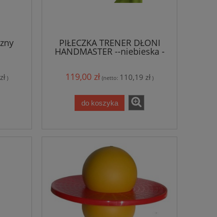
zny
PIŁECZKA TRENER DŁONI
HANDMASTER --niebieska -
miękka
119,00 zł
zł
110,19 zł
)
(netto:
)
do koszyka