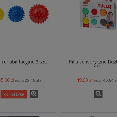
i rehabilitacyjne 3 szt.
Piłki sensoryczne Buźk
szt.
35,00 zł
49,99 zł
28,46 zł
40,64 z
(netto:
)
(netto:
do koszyka