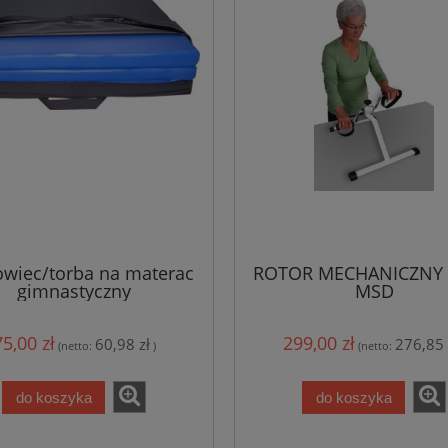
owiec/torba na materac
ROTOR MECHANICZNY 
gimnastyczny
MSD
75,00 zł
299,00 zł
60,98 zł
276,85 
(netto:
)
(netto:
do koszyka
do koszyka