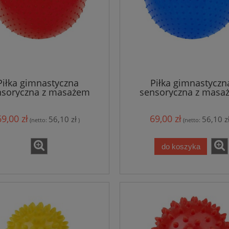
Piłka gimnastyczna
Piłka gimnastyczn
nsoryczna z masażem
sensoryczna z masa
czerwona
niebieska
69,00 zł
69,00 zł
56,10 zł
56,10 z
(netto:
)
(netto:
do koszyka