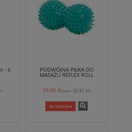
i - 6
PODWÓJNA PIŁKA DO
MASAŻU REFLEX ROLL
GYMNIC
39,99 zł
ł
32,51 zł
)
(netto:
)
do koszyka