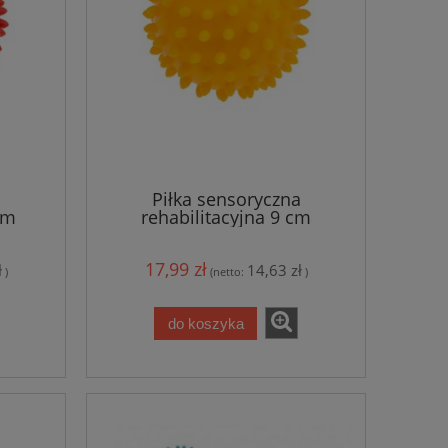
a
Piłka sensoryczna
cm
rehabilitacyjna 9 cm
17,99 zł
ł
14,63 zł
)
(netto:
)
do koszyka