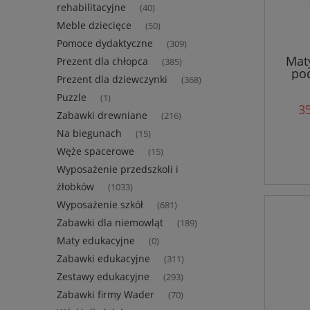
rehabilitacyjne
(40)
Meble dziecięce
(50)
Pomoce dydaktyczne
(309)
Mat
Prezent dla chłopca
(385)
po
Prezent dla dziewczynki
(368)
Puzzle
(1)
35
Zabawki drewniane
(216)
Na biegunach
(15)
Węże spacerowe
(15)
Wyposażenie przedszkoli i
żłobków
(1033)
Wyposażenie szkół
(681)
Zabawki dla niemowląt
(189)
Maty edukacyjne
(0)
Zabawki edukacyjne
(311)
Zestawy edukacyjne
(293)
Zabawki firmy Wader
(70)