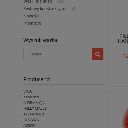
Wózki dla lalek
(18)
Zestawy konstrukcyjne
(8)
Nowości
Promocje
PIŁ
Wyszukiwarka
HAN
12
Producenci
VIGA
baby mix
A-FIRMA-CJA
MILLY MALLY
ALEXANDER
BESTWAY
AKSON