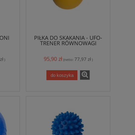
ŁONI
PIŁKA DO SKAKANIA - UFO-
TRENER RÓWNOWAGI
cna
95,90 zł
zł
77,97 zł
)
(netto:
)
do koszyka