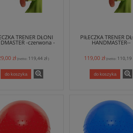
ECZKA TRENER DŁONI
PIŁECZKA TRENER D
DMASTER -czerwona -
HANDMASTER--
średnia
pomarańczowa - mo
9,00 zł
119,00 zł
119,44 zł
110,19 
(netto:
)
(netto:
do koszyka
do koszyka