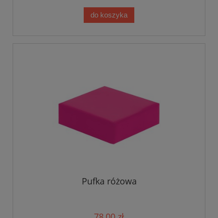
do koszyka
Pufka różowa
78,00 zł