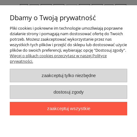
«
1
...
18
19
20
21
22
...
38
»
Dbamy o Twoją prywatność
Pliki cookies i pokrewne im technologie umożliwiają poprawne
Pomoc
działanie strony i pomagają nam dostosować ofertę do Twoich
potrzeb. Możesz zaakceptować wykorzystanie przez nas
wszystkich tych plików i przejść do sklepu lub dostosować użycie
Dostawa
plików do swoich preferencji, wybierając opcję "Dostosuj zgody".
Więcej o plikach cookies przeczytasz w naszej Polityce
prywatności.
Moje konto
zaakceptuj tylko niezbędne
Gwarancja i zwroty
dostosuj zgody
O firmie
zaakceptuj wszystkie
BOBONIERKA
|
ul. Sienkiewicza 11 F
|
59-850 Świeradów
Zdrój
|
TELEFON:
608 087 097
|
MAIL:
ifh.afirmacja@gmail.com
|
NIP:
616 104 99 31
|
REGON:
020738090