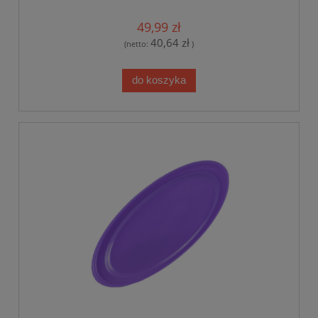
49,99 zł
40,64 zł
(netto:
)
do koszyka