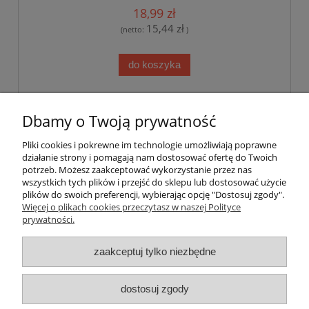
18,99 zł
15,44 zł
(netto:
)
do koszyka
«
1
...
7
8
9
10
11
...
38
»
Dbamy o Twoją prywatność
Pliki cookies i pokrewne im technologie umożliwiają poprawne
Pomoc
działanie strony i pomagają nam dostosować ofertę do Twoich
potrzeb. Możesz zaakceptować wykorzystanie przez nas
wszystkich tych plików i przejść do sklepu lub dostosować użycie
Dostawa
plików do swoich preferencji, wybierając opcję "Dostosuj zgody".
Więcej o plikach cookies przeczytasz w naszej Polityce
prywatności.
Moje konto
zaakceptuj tylko niezbędne
Gwarancja i zwroty
dostosuj zgody
O firmie